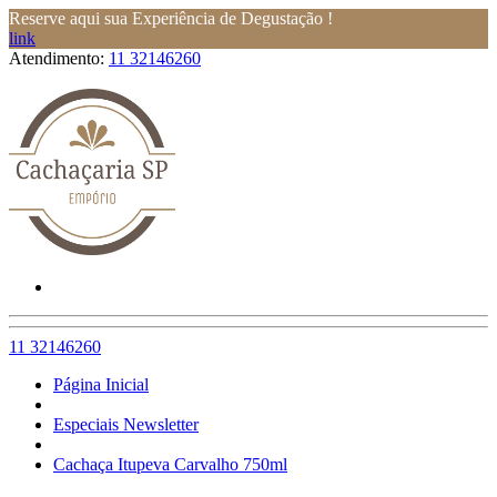
Reserve aqui sua Experiência de Degustação !
link
Atendimento:
11 32146260
11 32146260
Página Inicial
Especiais Newsletter
Cachaça Itupeva Carvalho 750ml